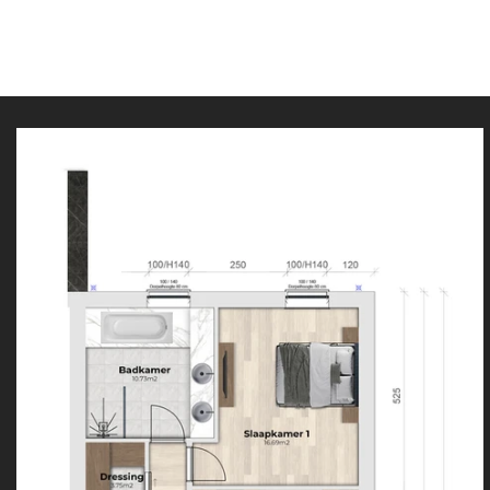
Home
Cadeaubon
Over ons
Diensten
Werkw